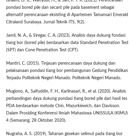
Isnaeni, D. R., Wahyudi, H., & Sari, P. T. K. (2021). Perencanaan
pondasi bored pile dan secant pile pada basement sebagai
alternatif perencanaan eksisting di Apartemen Tamansari Emerald
Citraland Surabaya. Jurnal Teknik ITS, 9(2).
Jamil, N. A., & Siregar, C. A. (2023). Analisis daya dukung fondasi
tiang bor (bored pile) berdasarkan data Standard Penetration Test
(SPT) dan Cone Penetration Test (CPT).
Mantiri, C. (2015). Tinjauan perencanaan daya dukung dan
pelaksanaan pondasi tiang bor pembangunan Gedung Pendidikan
Terpadu Politeknik Negeri Manado. Politeknik Negeri Manado.
Mugiono, A., Saifuddin, F. H., Karlinasari, R., et al. (2020). Analisis
perbandingan daya dukung pondasi tiang bored pile dari hasil tes
PDA berdasarkan metode Chin, Mazurkiewich, dan Davisson.
Dalam Prosiding Konferensi Ilmiah Mahasiswa UNISSULA (KIMU)
4 (Semarang, 28 Oktober 2020).
Nugraha, A. S. (2019). Tahanan gesekan selimut pada tiang bor