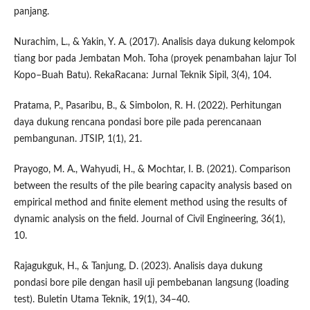
panjang.
Nurachim, L., & Yakin, Y. A. (2017). Analisis daya dukung kelompok
tiang bor pada Jembatan Moh. Toha (proyek penambahan lajur Tol
Kopo–Buah Batu). RekaRacana: Jurnal Teknik Sipil, 3(4), 104.
Pratama, P., Pasaribu, B., & Simbolon, R. H. (2022). Perhitungan
daya dukung rencana pondasi bore pile pada perencanaan
pembangunan. JTSIP, 1(1), 21.
Prayogo, M. A., Wahyudi, H., & Mochtar, I. B. (2021). Comparison
between the results of the pile bearing capacity analysis based on
empirical method and finite element method using the results of
dynamic analysis on the field. Journal of Civil Engineering, 36(1),
10.
Rajagukguk, H., & Tanjung, D. (2023). Analisis daya dukung
pondasi bore pile dengan hasil uji pembebanan langsung (loading
test). Buletin Utama Teknik, 19(1), 34–40.