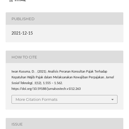
PUBLISHED
2021-12-15
HOW TO CITE
Iwan Kusuma, D. . (2021). Analisis Peranan Konsultan Pajak Terhadap
Kepatuhan Wajib Pajak dalam Melaksanakan Kewajiban Perpajakan.
Jurnal
Sosial Teknologi
,
1
(12), 1.555 – 1.562.
https://doi.org/10.59188/jurnalsostech.v1i12.263
More Citation Formats
ISSUE