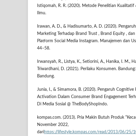
Istiqomah, R. R. (2020). Metode Penelitian Kualitatif
Ilmu.
Irawan, A. D., & Hadisumarto, A. D. (2020). Pengaruh
Marketing Terhadap Brand Trust , Brand Equity , dan
Platform Social Media Instagram. Manajemen dan Us
44–58.
Irwansyah, R., Listya, K., Setiorini, A., Hanika, I. M., 
Triwardhani, D. (2021). Perilaku Konsumen. Bandung
Bandung.
Junia, I., & Simamora, B. (2020). Pengaruh Cognitive 
Activation Dalam Consumer Brand Engagement Terh
Di Media Sosial @ TheBodyShopIndo.
kompas.com. (2013). Pria Makin Butuh Produk “Kecan
November 2022,
dari
https://lifestyle.kompas.com/read/2013/06/25/