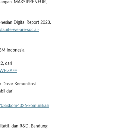
Gedangan. MAKSIPRENEUR,
onesian Digital Report 2023.
otsuite-we-are-social-
KBM Indonesia.
2, dari
iNWFlZA==
ep Dasar Komunikasi
bil dari
08/08/skom4326-komunikasi
litatif, dan R&D. Bandung: