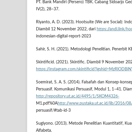
PT. Bank Mandiri (Persero) TBK. Cabang Sidoarjo 
IV(2), 28–37.
Riyanto, A. D. (2023). Hootsuite (We are Social): Ind
Diambil 12 November 2022, dari
https://andi.link/ho
indonesian-digital-report-2023
Sahir, S. H. (2021). Metodologi Penelitian. Penerbit 
Skintificid. (2021). Skintific. Diambil 9 November 202
https://instagram.com/skintificid?igshid=MzRlODB
Soemirat, S. A. S. (2014). Falsafah dan Konsep-kons
Persuasif. Komunikasi Persuasif, Modul 1, 1–41. Diam
http://repository.ut.ac.id/4495/1/SKOM4326-
M1.pdf%0A
http://www.pustaka.ut.ac.id/lib/2016/
persuasif/#tab-id-3
Sugiyono. (2013). Metode Penelitian Kuantitatif, Kua
Alfabeta.