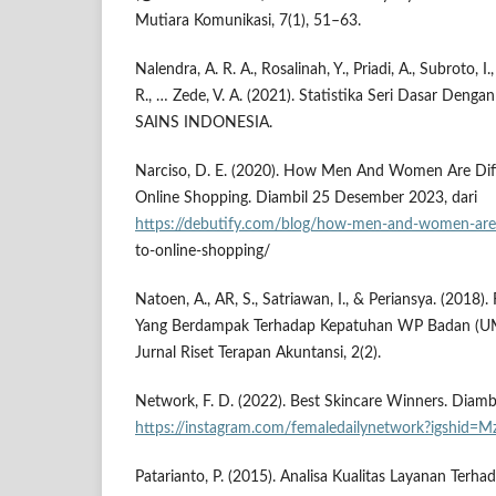
Mutiara Komunikasi, 7(1), 51–63.
Nalendra, A. R. A., Rosalinah, Y., Priadi, A., Subroto, I.
R., … Zede, V. A. (2021). Statistika Seri Dasar Den
SAINS INDONESIA.
Narciso, D. E. (2020). How Men And Women Are Dif
Online Shopping. Diambil 25 Desember 2023, dari
https://debutify.com/blog/how-men-and-women-are-
to-online-shopping/
Natoen, A., AR, S., Satriawan, I., & Periansya. (2018)
Yang Berdampak Terhadap Kepatuhan WP Badan (U
Jurnal Riset Terapan Akuntansi, 2(2).
Network, F. D. (2022). Best Skincare Winners. Diam
https://instagram.com/femaledailynetwork?igshi
Patarianto, P. (2015). Analisa Kualitas Layanan Ter