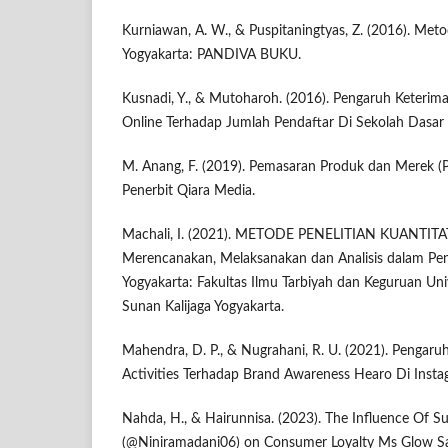
Kurniawan, A. W., & Puspitaningtyas, Z. (2016). Metod
Yogyakarta: PANDIVA BUKU.
Kusnadi, Y., & Mutoharoh. (2016). Pengaruh Keterima
Online Terhadap Jumlah Pendaftar Di Sekolah Dasar Ne
M. Anang, F. (2019). Pemasaran Produk dan Merek (Pl
Penerbit Qiara Media.
Machali, I. (2021). METODE PENELITIAN KUANTITAT
Merencanakan, Melaksanakan dan Analisis dalam Penel
Yogyakarta: Fakultas Ilmu Tarbiyah dan Keguruan Univ
Sunan Kalijaga Yogyakarta.
Mahendra, D. P., & Nugrahani, R. U. (2021). Pengaru
Activities Terhadap Brand Awareness Hearo Di Insta
Nahda, H., & Hairunnisa. (2023). The Influence Of Su
(@Niniramadani06) on Consumer Loyalty Ms Glow Sa