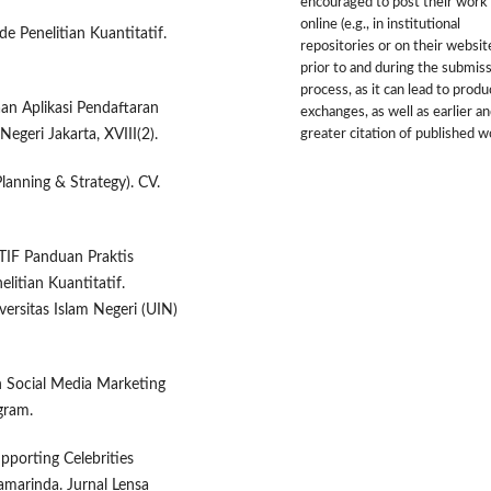
encouraged to post their work
online (e.g., in institutional
e Penelitian Kuantitatif.
repositories or on their websit
prior to and during the submis
process, as it can lead to produ
an Aplikasi Pendaftaran
exchanges, as well as earlier a
greater citation of published w
geri Jakarta, XVIII(2).
anning & Strategy). CV.
IF Panduan Praktis
itian Kuantitatif.
ersitas Islam Negeri (UIN)
h Social Media Marketing
gram.
pporting Celebrities
marinda. Jurnal Lensa