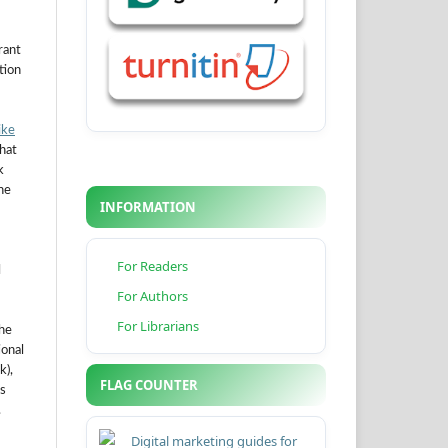
rant
ation
ike
hat
k
he
INFORMATION
For Readers
l
For Authors
For Librarians
the
ional
k),
FLAG COUNTER
s
.