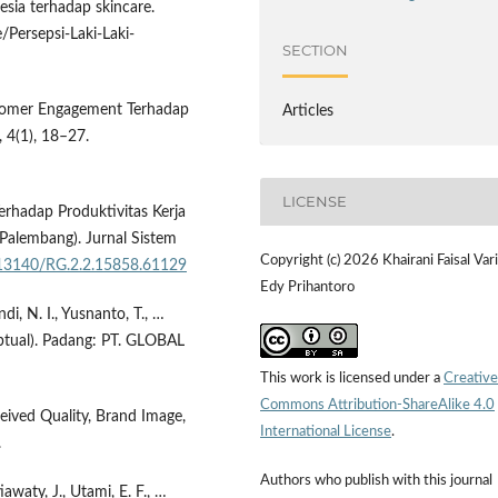
nesia terhadap skincare.
/Persepsi-Laki-Laki-
SECTION
Customer Engagement Terhadap
Articles
 4(1), 18–27.
LICENSE
Terhadap Produktivitas Kerja
Palembang). Jurnal Sistem
Copyright (c) 2026 Khairani Faisal Vari
0.13140/RG.2.2.15858.61129
Edy Prihantoro
di, N. I., Yusnanto, T., …
eptual). Padang: PT. GLOBAL
This work is licensed under a
Creative
Commons Attribution-ShareAlike 4.0
eived Quality, Brand Image,
International License
.
.
Authors who publish with this journal
iawaty, J., Utami, E. F., …