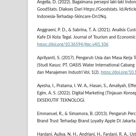
Angelia, D. (2022). Bagaimana persepsi laki-laki Indo
GoodStats. Diakses Dari Https://Goodstats. Id/Article
Indonesia-Terhadap-Skincare-Dn1Nq.
Anggraeni, P. D., & Sabrina, T. A. (2021). Analisis 
Kafe Di Kota Tegal. Journal of Tourism and Economic,
https://doi.org/10.36594/jtec.v4i1.106
Aprilyanti, S. (2017). Pengaruh Usia dan Masa Kerja 
(Studi Kasus: PT. OASIS Water International Cabang 
dan Manajemen Industri Vol, 1(2).
https://doi.org/1
Ayesha, I., Pratama, I. W. A., Hasan, S., Amaliyah, Effen
Egim, A. S. (2022). Digital Marketing (Tinjauan Kons
EKSEKUTIF TEKNOLOGI.
Emmanuel, R., & Simamora, B. (2013). Pengaruh Perc
Brand Trust Terhadap Brand Loyalty Apple Di Jakarta
Hardani, Auliya, N. H., Andriani, H., Fardani, R. A., Ust