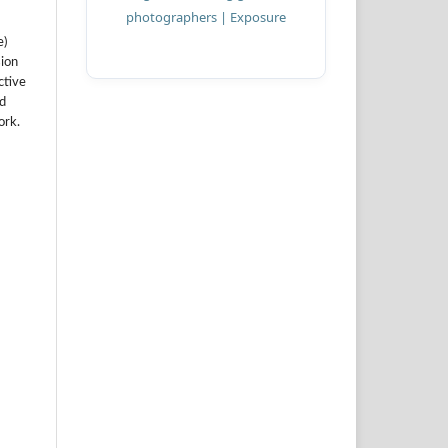
e)
sion
ctive
nd
ork.