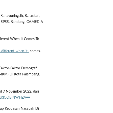
, Rahayuningsih, R., Lestari,
gan SPSS. Bandung: CV.MEDIA
ferent When It Comes To
different-when-it-
comes-
. Faktor-Faktor Demografi
MKM) Di Kota Palembang.
bil 9 November 2022, dari
d=MzRlODBiNWFlZA==
hadap Kepuasan Nasabah Di