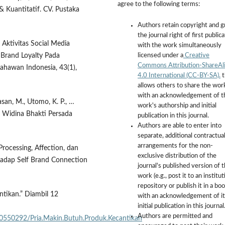
agree to the following terms:
 & Kuantitatif. CV. Pustaka
Authors retain copyright and g
the journal right of first public
 Aktivitas Social Media
with the work simultaneously
licensed under a
Creative
 Brand Loyalty Pada
Commons Attribution-ShareAl
ahawan Indonesia, 43(1),
4.0 International (CC-BY-SA).
t
allows others to share the wor
with an acknowledgement of t
Hasan, M., Utomo, K. P., …
work's authorship and initial
: Widina Bhakti Persada
publication in this journal.
Authors are able to enter into
separate, additional contractua
arrangements for the non-
Processing, Affection, dan
exclusive distribution of the
adap Self Brand Connection
journal's published version of 
work (e.g., post it to an institut
repository or publish it in a boo
tikan.” Diambil 12
with an acknowledgement of it
initial publication in this journal
Authors are permitted and
10550292/Pria.Makin.Butuh.Produk.Kecantikan