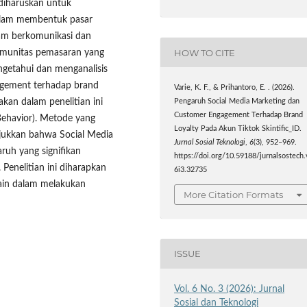
 diharuskan untuk
alam membentuk pasar
am berkomunikasi dan
HOW TO CITE
komunitas pemasaran yang
ngetahui dan menganalisis
agement terhadap brand
Varie, K. F., & Prihantoro, E. . (2026).
nakan dalam penelitian ini
Pengaruh Social Media Marketing dan
Customer Engagement Terhadap Brand
Behavior). Metode yang
Loyalty Pada Akun Tiktok Skintific_ID.
njukkan bahwa Social Media
Jurnal Sosial Teknologi
,
6
(3), 952–969.
uh yang signifikan
https://doi.org/10.59188/jurnalsostech.
 Penelitian ini diharapkan
6i3.32735
lain dalam melakukan
More Citation Formats
ISSUE
Vol. 6 No. 3 (2026): Jurnal
Sosial dan Teknologi