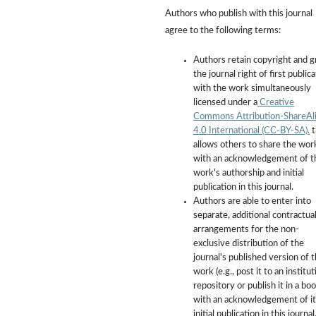
Authors who publish with this journal
agree to the following terms:
Authors retain copyright and g
the journal right of first public
with the work simultaneously
licensed under a
Creative
Commons Attribution-ShareAl
4.0 International (CC-BY-SA).
t
allows others to share the wor
with an acknowledgement of t
work's authorship and initial
publication in this journal.
Authors are able to enter into
separate, additional contractua
arrangements for the non-
exclusive distribution of the
journal's published version of 
work (e.g., post it to an institut
repository or publish it in a boo
with an acknowledgement of it
initial publication in this journal