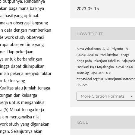
dap outputnya. Rendahnya
akan bagaimana baiknya
2023-05-15
 hasil yang optimal.
nakan observasi langsung
lan data dengan memberikan
HOW TO CITE
de work study observasi
erupa observe time yang
Bima Wicaksono, A., & Priyanto , B.
me. Tiap pekerjaan
(2023). Analisa Produktivitas Tenaga
anya untuk berbandingan
Kerja pada Pekerjaan Fabrikasi Baja pad
hingga dapat disimpulkan
Fabrikasi Baja Majalengka.
Jurnal Sosial
umlah pekerja menjadi faktor
Teknologi
,
3
(5), 401–408.
https://doi.org/10.59188/jurnalsostech.
r faktor yang
3i5.726
Kualitas atau jumlah tenaga
ngkungan dan keluarga
More Citation Formats
erja untuk menganalisis
a (5) Minat tenaga kerja
alam menganalisa nilai
ISSUE
 work study yang digunakan
ngan. Selanjutnya akan