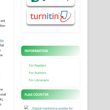
rant
ation
ike
hat
INFORMATION
k
he
For Readers
For Authors
l
For Librarians
the
FLAG COUNTER
ional
k),
s
.