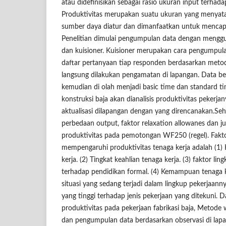
atau didefinisikan sebagai rasio ukuran input terha
Produktivitas merupakan suatu ukuran yang menyat
sumber daya diatur dan dimanfaatkan untuk mencapai
Penelitian dimulai pengumpulan data dengan menggu
dan kuisioner. Kuisioner merupakan cara pengumpu
daftar pertanyaan tiap responden berdasarkan meto
langsung dilakukan pengamatan di lapangan. Data b
kemudian di olah menjadi basic time dan standard ti
konstruksi baja akan dianalisis produktivitas pekerj
aktualisasi dilapangan dengan yang direncanakan.Se
perbedaan output, faktor relaxation allowanes dan j
produktivitas pada pemotongan WF250 (regel). Fakto
mempengaruhi produktivitas tenaga kerja adalah (1) 
kerja. (2) Tingkat keahlian tenaga kerja. (3) faktor li
terhadap pendidikan formal. (4) Kemampuan tenaga k
situasi yang sedang terjadi dalam lingkup pekerjaanny
yang tinggi terhadap jenis pekerjaan yang ditekuni. D
produktivitas pada pekerjaan fabrikasi baja, Metode
dan pengumpulan data berdasarkan observasi di lapa