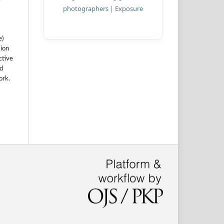
e)
sion
ctive
nd
ork.