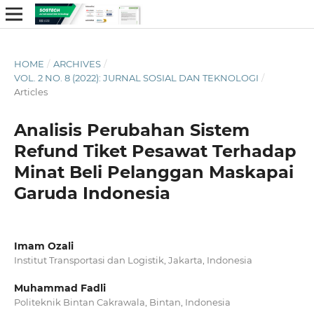
HOME
/
ARCHIVES
/
VOL. 2 NO. 8 (2022): JURNAL SOSIAL DAN TEKNOLOGI
/
Articles
Analisis Perubahan Sistem
Refund Tiket Pesawat Terhadap
Minat Beli Pelanggan Maskapai
Garuda Indonesia
Imam Ozali
Institut Transportasi dan Logistik, Jakarta, Indonesia
Muhammad Fadli
Politeknik Bintan Cakrawala, Bintan, Indonesia